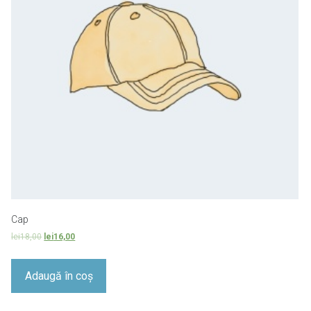
Cap
lei
18,00
lei
16,00
Adaugă în coș