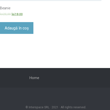
Beanie
lei
20,00
lei
18,00
Adaugă în coș
Home
© Interspace SRL · 2021 · All rights reserved.