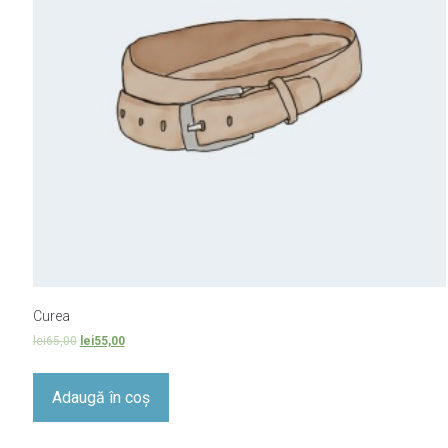
Curea
lei
65,00
lei
55,00
Adaugă în coș